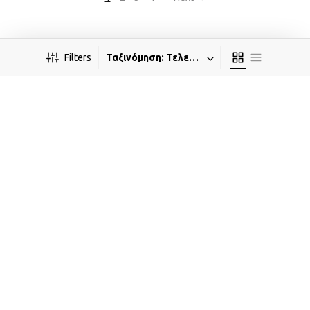
Filters
Ταξινόμηση: Τελευταία
ΤΙΜΗ
Min Price:
57€
Max Price:
348€
IVONI
ΚΑΤΗΓΟΡΊΑ
ΕΞΥΠΗΡΕΤΗΣΗ
Νέες Αφίξεις
ΠΟΛΙΤΙΚΕΣ ΚΑΤΑΣΤΗΜΑΤΟΣ
OUTLET
Γάμος - Βάπτιση