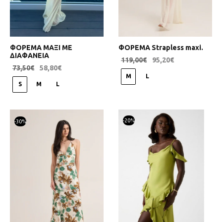
ΦΟΡΕΜΑ ΜΑΞΙ ΜΕ
ΦΟΡΕΜΑ Strapless maxi.
ΔΙΑΦΑΝΕΙΑ
119,00
€
95,20
€
73,50
€
58,80
€
M
L
S
M
L
-
20
%
-
30
%