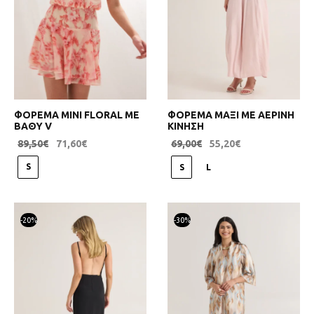
ΦΟΡΕΜΑ ΜΙΝΙ FLORAL ΜΕ
ΦΟΡΕΜΑ ΜΑΞΙ ΜΕ ΑΕΡΙΝΗ
ΒΑΘΥ V
ΚΙΝΗΣΗ
89,50
€
71,60
€
69,00
€
55,20
€
S
S
L
-
20
%
-
30
%