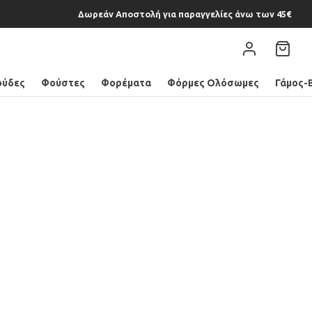
Δωρεάν Αποστολή για παραγγελίες άνω των 45€
ούδες
Φούστες
Φορέματα
Φόρμες Ολόσωμες
Γάμος-