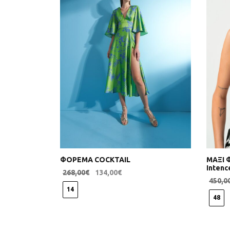
ΦΟΡΕΜΑ COCKTAIL
ΜΑΞΙ Φ
Inten
268,00
€
134,00
€
450,0
Επιλογή
14
Επιλογ
48