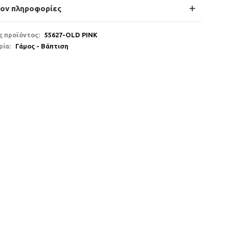
έον πληροφορίες
ς προϊόντος:
55627-OLD PINK
ρία:
Γάμος - Βάπτιση