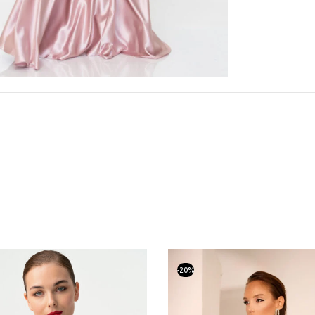
-
20
%