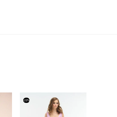
-
20
%