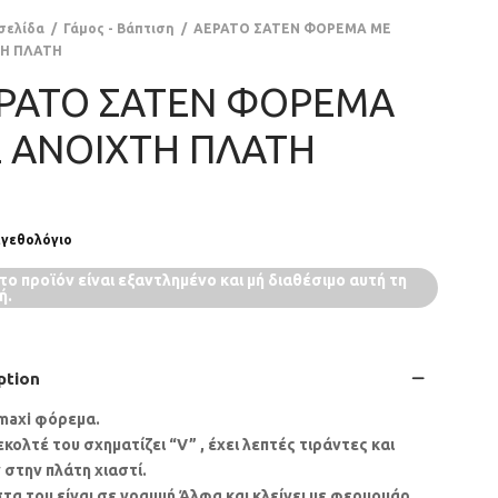
σελίδα
/
Γάμος - Βάπτιση
/
ΑΕΡΑΤΟ ΣΑΤΕΝ ΦΟΡΕΜΑ ΜΕ
Η ΠΛΑΤΗ
ΡΑΤΟ ΣΑΤΕΝ ΦΟΡΕΜΑ
 ΑΝΟΙΧΤΗ ΠΛΑΤΗ
γεθολόγιο
το προϊόν είναι εξαντλημένο και μή διαθέσιμο αυτή τη
ή.
ption
maxi φόρεμα.
κολτέ του σχηματίζει “V” , έχει λεπτές τιράντες και
 στην πλάτη χιαστί.
τα του είναι σε γραμμή Άλφα και κλείνει με φερμουάρ