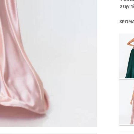
στην π
ΧΡΩΜ