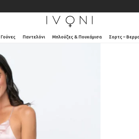
 Γούνες
Παντελόνι
Μπλούζες & Πουκάμισα
Σορτς – Βερμ