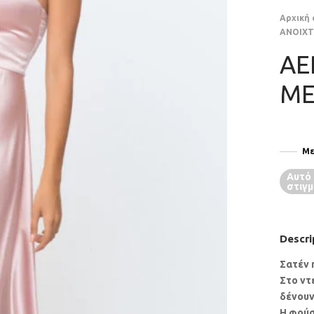
Αρχική 
ΑΝΟΙΧΤ
ΑΕ
ΜΕ
Με
Αυτό 
στιγμ
Descri
Σατέν 
Στο ντε
δένουν
Η φούσ