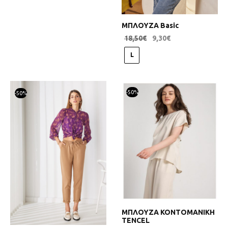
ΜΠΛΟΥΖΑ Basic
18,50
€
9,30
€
L
-
50
%
-
50
%
ΜΠΛΟΥΖΑ ΚΟΝΤΟΜΑΝΙΚΗ
TENCEL