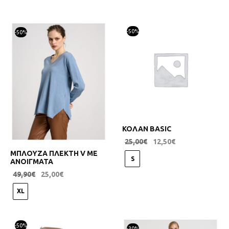
-
50
%
-
50
%
ΚΟΛΑΝ BASIC
25,00
€
12,50
€
ΜΠΛΟΥΖΑ ΠΛΕΚΤΗ V ΜΕ
S
ΑΝΟΙΓΜΑΤΑ
49,90
€
25,00
€
XL
-
50
%
-
30
%