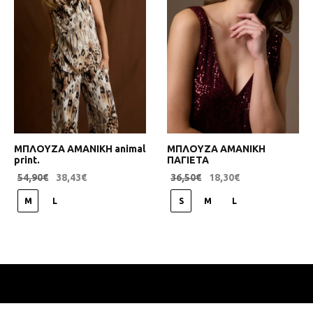
ΜΠΛΟΥΖΑ ΑΜΑΝΙΚΗ animal
ΜΠΛΟΥΖΑ ΑΜΑΝΙΚΗ
print.
ΠΑΓΙΕΤΑ
54,90
€
38,43
€
36,50
€
18,30
€
M
L
S
M
L
IVONI