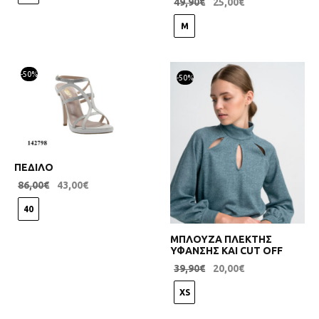
49,90
€
25,00
€
M
-
50
%
-
50
%
ΠΕΔΙΛΟ
86,00
€
43,00
€
40
ΜΠΛΟΥΖΑ ΠΛΕΚΤΗΣ
ΥΦΑΝΣΗΣ ΚΑΙ CUT OFF
39,90
€
20,00
€
XS