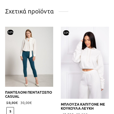
Σχετικά προϊόντα
-
50
%
-
50
%
ΠΑΝΤΕΛΟΝΙ ΠΕΝΤΑΤΣΕΠΟ
CASUAL
59,90
€
30,00
€
ΜΠΛΟΥΖΑ ΚΑΠΙΤΟΝΕ ΜΕ
ΚΟΥΚΟΥΛΑ ΛΕΥΚΗ
S