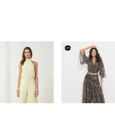
-
50
%