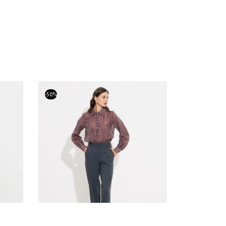
-
50
%