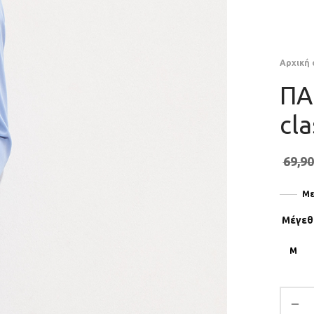
Αρχική 
ΠΑ
cl
69,90
Με
Μέγεθ
M