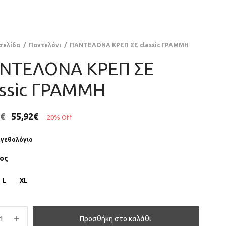
σελίδα
/
Παντελόνι
/
ΠΑΝΤΕΛΟΝΑ ΚΡΕΠ ΣΕ classic ΓΡΑΜΜΗ
ΝΤΕΛΟΝΑ ΚΡΕΠ ΣΕ
assic ΓΡΑΜΜΗ
€
55,92
€
20
%
Off
γεθολόγιο
ος
L
XL
Προσθήκη στο καλάθι