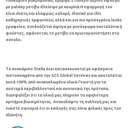
Πουκάμισο μακρυμάνικο, εμπριμέ.Σταθερό αέρινο ύφασμα
με paisley μοτίβο.Κλείσιμο με κουμπιά.Η εφαρμογή του
είναι άνετη και ελαφρώς χαλαρή. Ιδανικό για chic
καθημερινές εμφανίσεις αλλά και για πιο προσεγμένα looks
γραφείου, συνδυάζεται άψογα με μονόχρωμα παντελόνια ή
φούστες, αφήνοντας το μοτίβο να πρωταγωνιστήσει στο
σύνολο.
Tο πουκάμισο Stella έχει κατασκευαστεί με υφάσματα
πιστοποιημένα από την SCS Global Services και αποτελείται
κατά 100% από ανακυκλωμένα υλικά.Γνωστή για τα
αυστηρά περιβαλλοντικά και κοινωνικά της πρότυπα,
διασφαλίζει ότι τα υλικά μας πληρούν τα υψηλότερα
κριτήρια βιωσιμότητας. Ανακαλύψτε τη συλλογή μας και
νιώστε σιγουριά ότι οι επιλογές σας είναι φιλικές προς τον
πλανήτη.