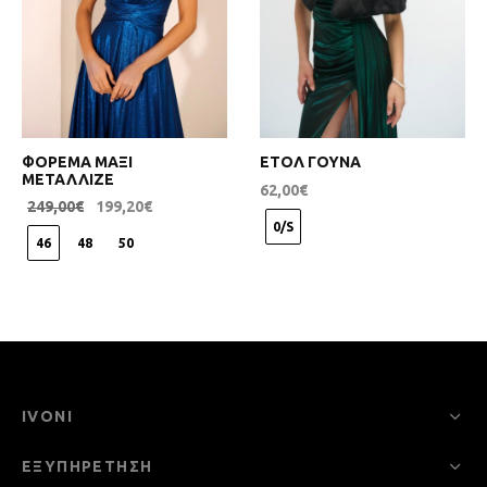
ΦΟΡΕΜΑ ΜΑΞΙ
ΕΤΟΛ ΓΟΥΝΑ
ΜΕΤΑΛΛΙΖΕ
62,00
€
249,00
€
199,20
€
0/S
46
48
50
IVONI
ΕΞΥΠΗΡΕΤΗΣΗ