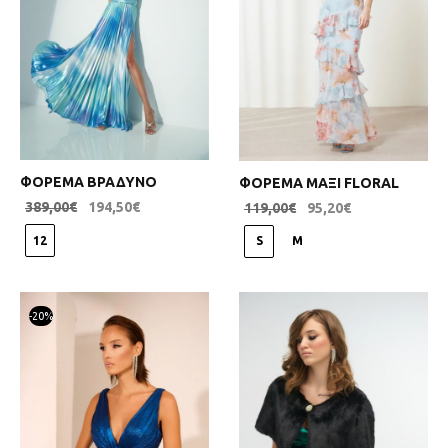
ΦΟΡΕΜΑ ΒΡΑΔΥΝΟ
ΦΟΡΕΜΑ ΜΑΞΙ FLORAL
389,00
€
194,50
€
119,00
€
95,20
€
12
S
M
-
20
%