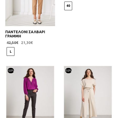
40
ΠΑΝΤΕΛΟΝΙ ΣΑΛΒΑΡΙ
ΓΡΑΜΜΗ
42,50
€
21,30
€
L
-
50
%
-
50
%